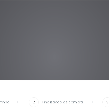
rrinho
2
Finalização de compra
3