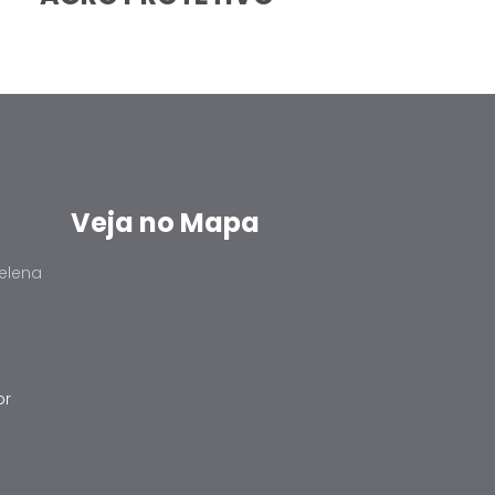
Veja no Mapa
elena
br