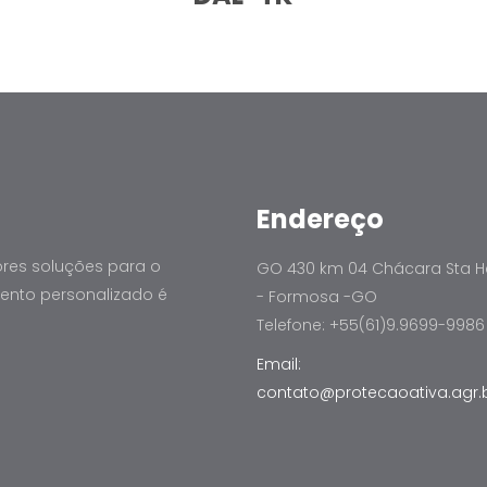
Endereço
es soluções para o
GO 430 km 04 Chácara Sta H
mento personalizado é
- Formosa -GO
Telefone: +55(61)9.9699-9986
Email:
contato@protecaoativa.agr.